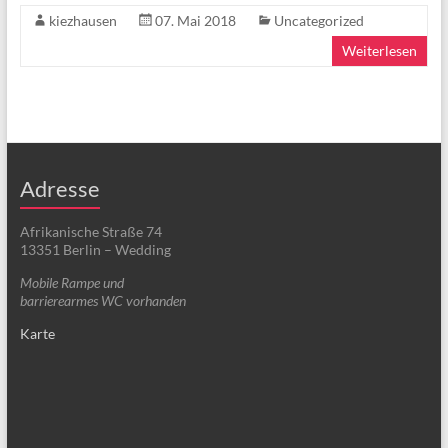
kiezhausen
07. Mai 2018
Uncategorized
Weiterlesen
Adresse
Afrikanische Straße 74
13351 Berlin – Wedding
Mobile Rampe und
barrierearmes WC vorhanden
Karte